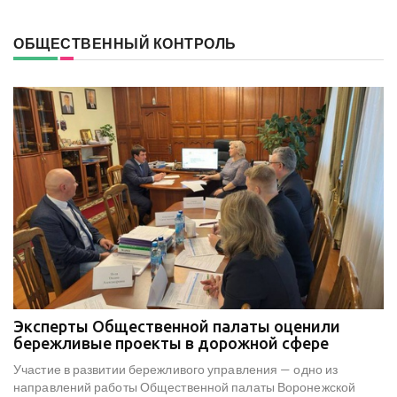
ОБЩЕСТВЕННЫЙ КОНТРОЛЬ
Эксперты Общественной палаты оценили
В
е
бережливые проекты в дорожной сфере
м
к
Участие в развитии бережливого управления — одно из
Н
х
направлений работы Общественной палаты Воронежской