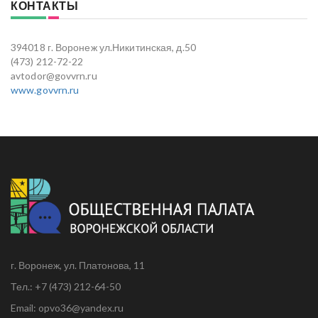
КОНТАКТЫ
394018 г. Воронеж ул.Никитинская, д.50
(473) 212-72-22
avtodor@govvrn.ru
www.govvrn.ru
г. Воронеж, ул. Платонова, 11
Тел.: +7 (473) 212-64-50
Email: opvo36@yandex.ru