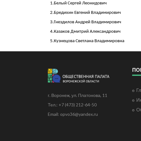
1.Белый Сергей Леонидович
2.Бредихин Евгений Владимирович
3.Гнездилов Андрей Владимирович
4.Казаков Дмитрий Александрович
5.Кузнецова Светлана Владимировна
ПО
Г
г. Воронеж, ул. Платонова, 11
И
Тел.: +7 (473) 212-64-50
О
Email: opvo36@yandex.ru