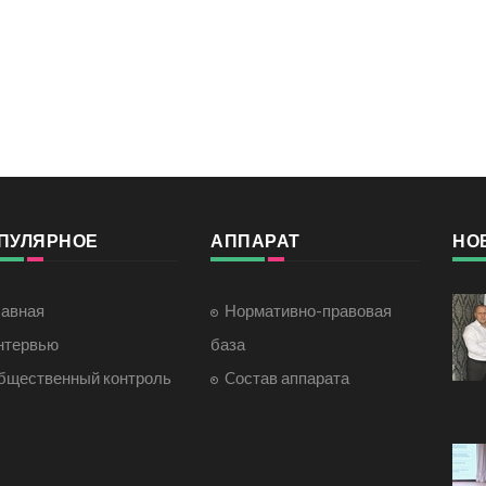
ПУЛЯРНОЕ
АППАРАТ
НО
лавная
Нормативно-правовая
нтервью
база
бщественный контроль
Cостав аппарата