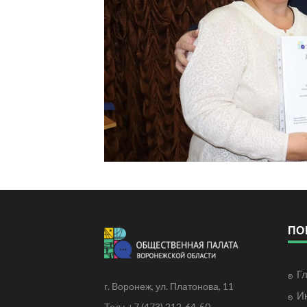
ПО
Г
г. Воронеж, ул. Платонова, 11
И
Тел.: +7 (473) 212-64-50