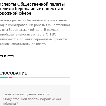
ксперты Общественной палаты
В Общественной 
ценили бережливые проекты в
результаты мони
орожной сфере
туристического 
досуга региона
астие в развитии бережливого управления
На площадке Обществ
одно из направлений работы Общественной
Воронежской области с
латы Воронежской области. В рамках
посвященный результа
нной деятельности эксперты ОП ВО
туристического и культ
ивлекаются к оценке бережливых проектов
инициированного коми
ганов исполнительной власти.
туризма ОП ВО.
ОЛОСОВАНИЕ
Знаете ли вы о деятельности
Общественной палаты Воронежской
области ?