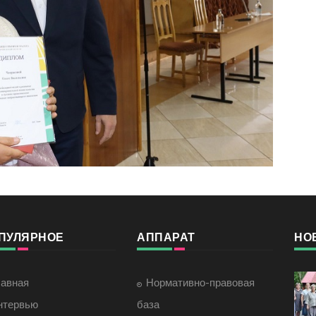
ПУЛЯРНОЕ
АППАРАТ
НО
лавная
Нормативно-правовая
нтервью
база