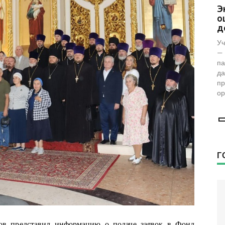
Представители фонда «Женщины
Э
за жизнь» проверили женскую
о
консультацию в Воронеже
д
Фонд возглавляет заместитель председателя
Уч
комиссии по демографии, защите семьи,
— 
детей и традиционных семейных ценностей
па
Общественной палаты РФ Наталья
да
Москвитина.
пр
ор
Г
ов представил информацию о подаче заявок в Фонд