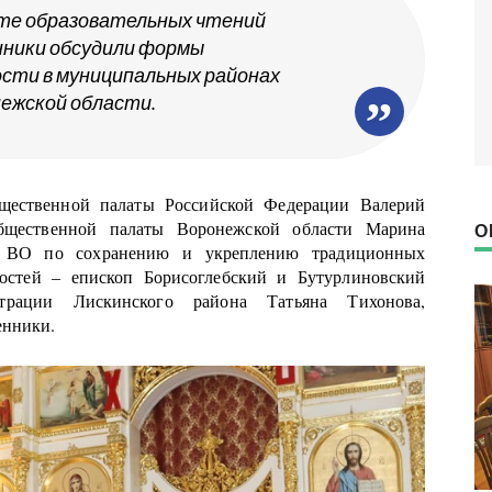
ате образовательных чтений
ники обсудили формы
сти в муниципальных районах
ежской области.
щественной палаты Российской Федерации Валерий
Общественной палаты Воронежской области Марина
О
ОП ВО по сохранению и укреплению традиционных
ностей – епископ Борисоглебский и Бутурлиновский
страции Лискинского района Татьяна Тихонова,
енники.