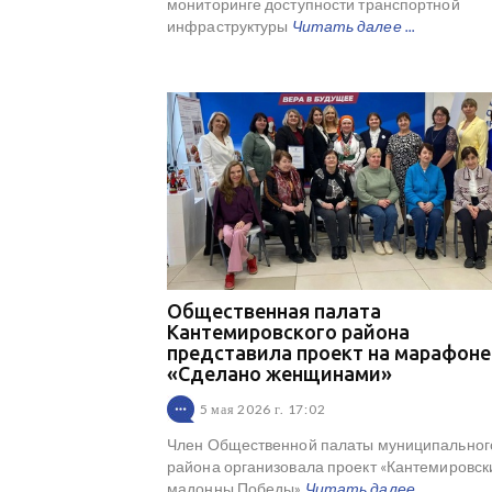
мониторинге доступности транспортной
инфраструктуры
Читать далее ...
Общественная палата
Кантемировского района
представила проект на марафоне
«Сделано женщинами»
5 мая 2026 г. 17:02
Член Общественной палаты муниципальног
района организовала проект «Кантемировск
мадонны Победы»
Читать далее ...