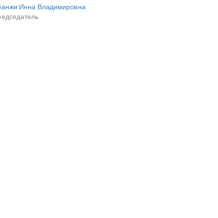
банжи Инна Владимировна
редседатель