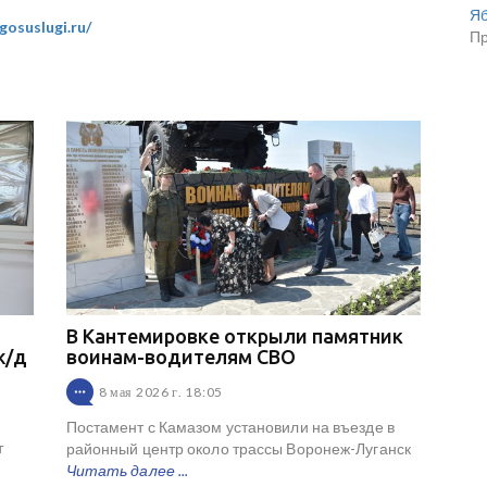
Я
gosuslugi.ru/
П
В Кантемировке открыли памятник
ж/д
воинам-водителям СВО
8 мая 2026 г. 18:05
Постамент с Камазом установили на въезде в
т
районный центр около трассы Воронеж-Луганск
Читать далее ...