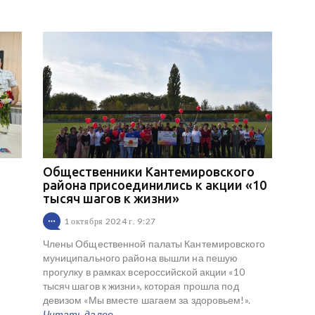
Общественники Кантемировского
района присоединились к акции «10
тысяч шагов к жизни»
1 октября 2024 г. 9:27
Члены Общественной палаты Кантемировского
муниципального района вышли на пешую
прогулку в рамках всероссийской акции «10
тысяч шагов к жизни», которая прошла под
девизом «Мы вместе шагаем за здоровьем!».
Читать далее ...