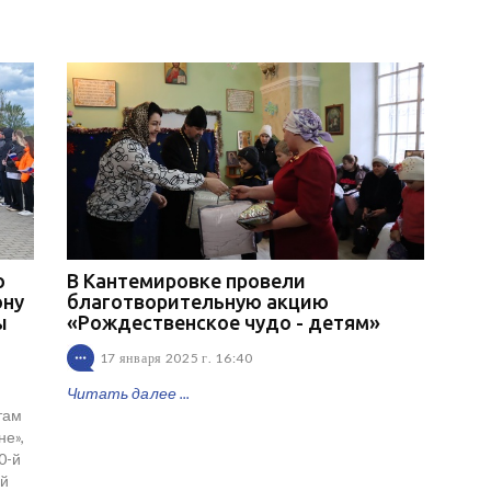
о
В Кантемировке провели
ону
благотворительную акцию
ы
«Рождественское чудо - детям»
17 января 2025 г. 16:40
Читать далее ...
там
не»,
0-й
ой