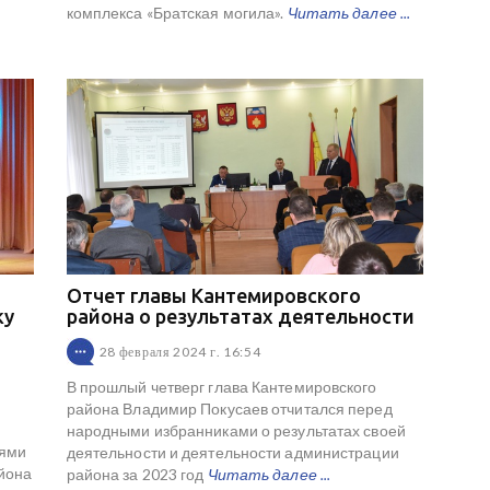
комплекса «Братская могила».
Читать далее ...
Отчет главы Кантемировского
ку
района о результатах деятельности
28 февраля 2024 г. 16:54
В прошлый четверг глава Кантемировского
района Владимир Покусаев отчитался перед
народными избранниками о результатах своей
лями
деятельности и деятельности администрации
айона
района за 2023 год
Читать далее ...