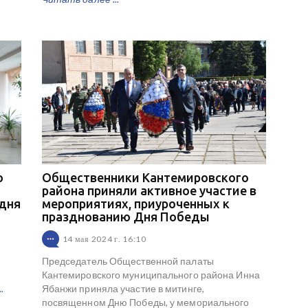
о
Общественники Кантемировского
района приняли активное участие в
дня
мероприятиях, приуроченных к
празднованию Дня Победы
14 мая 2024 г. 16:10
Председатель Общественной палаты
Кантемировского муниципального района Инна
.
Ябанжи приняла участие в митинге,
посвященном Дню Победы, у мемориального