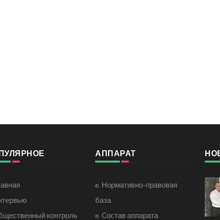
ПУЛЯРНОЕ
АППАРАТ
НО
лавная
Нормативно-правовая
нтервью
база
бщественный контроль
Cостав аппарата