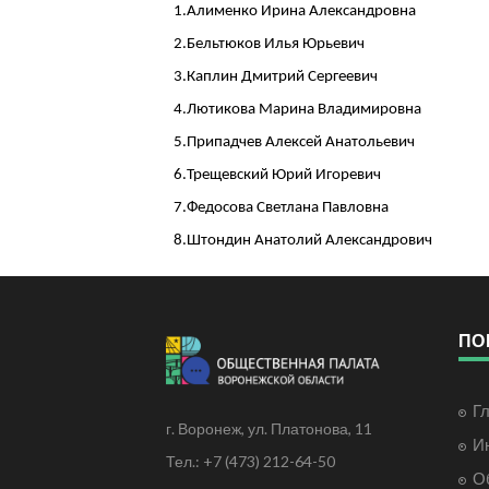
1.Алименко Ирина Александровна
2.Бельтюков Илья Юрьевич
3.Каплин Дмитрий Сергеевич
4.Лютикова Марина Владимировна
5.Припадчев Алексей Анатольевич
6.Трещевский Юрий Игоревич
7.Федосова Светлана Павловна
8.Штондин Анатолий Александрович
ПО
Г
г. Воронеж, ул. Платонова, 11
И
Тел.: +7 (473) 212-64-50
О