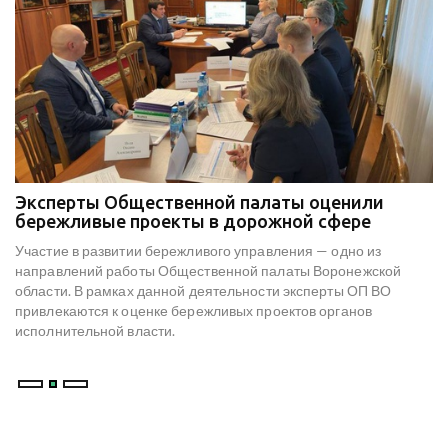
Эксперты Общественной палаты оценили
В
е
бережливые проекты в дорожной сфере
м
к
Участие в развитии бережливого управления — одно из
Н
х
направлений работы Общественной палаты Воронежской
со
области. В рамках данной деятельности эксперты ОП ВО
мо
привлекаются к оценке бережливых проектов органов
ре
исполнительной власти.
В