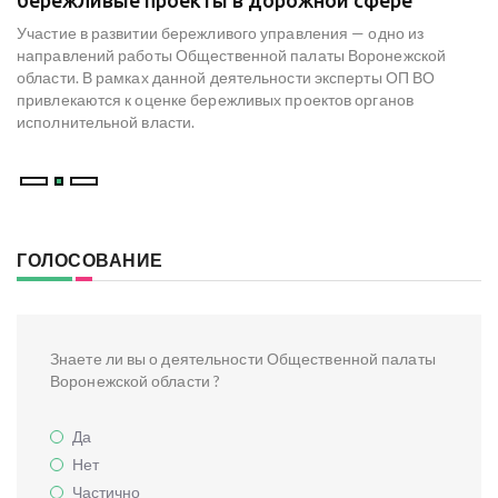
к
Участие в развитии бережливого управления — одно из
Н
х
направлений работы Общественной палаты Воронежской
со
области. В рамках данной деятельности эксперты ОП ВО
мо
привлекаются к оценке бережливых проектов органов
ре
исполнительной власти.
В
ГОЛОСОВАНИЕ
Знаете ли вы о деятельности Общественной палаты
Воронежской области ?
Да
Нет
Частично