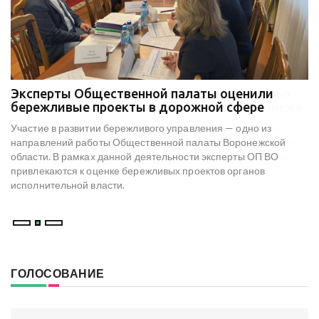
Эксперты Общественной палаты оценили
В
е
бережливые проекты в дорожной сфере
м
к
Участие в развитии бережливого управления — одно из
Н
х
направлений работы Общественной палаты Воронежской
со
области. В рамках данной деятельности эксперты ОП ВО
мо
привлекаются к оценке бережливых проектов органов
ре
исполнительной власти.
В
ГОЛОСОВАНИЕ