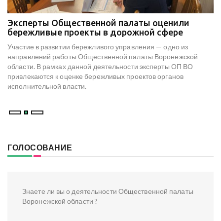
Эксперты Общественной палаты оценили
В
е
бережливые проекты в дорожной сфере
м
к
Участие в развитии бережливого управления — одно из
Н
х
направлений работы Общественной палаты Воронежской
со
области. В рамках данной деятельности эксперты ОП ВО
мо
привлекаются к оценке бережливых проектов органов
ре
исполнительной власти.
В
ГОЛОСОВАНИЕ
Знаете ли вы о деятельности Общественной палаты
Воронежской области ?