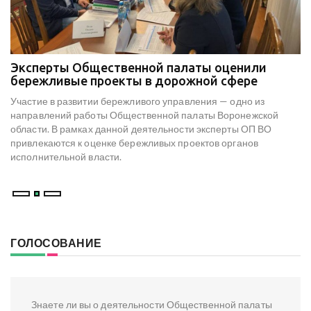
Эксперты Общественной палаты оценили
В
е
бережливые проекты в дорожной сфере
м
к
Участие в развитии бережливого управления — одно из
Н
х
направлений работы Общественной палаты Воронежской
со
области. В рамках данной деятельности эксперты ОП ВО
мо
привлекаются к оценке бережливых проектов органов
ре
исполнительной власти.
В
ГОЛОСОВАНИЕ
Знаете ли вы о деятельности Общественной палаты