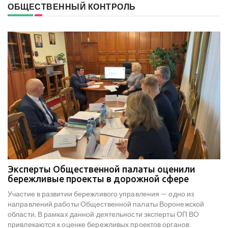
ОБЩЕСТВЕННЫЙ КОНТРОЛЬ
Эксперты Общественной палаты оценили
В
е
бережливые проекты в дорожной сфере
м
к
Участие в развитии бережливого управления — одно из
Н
х
направлений работы Общественной палаты Воронежской
со
области. В рамках данной деятельности эксперты ОП ВО
мо
привлекаются к оценке бережливых проектов органов