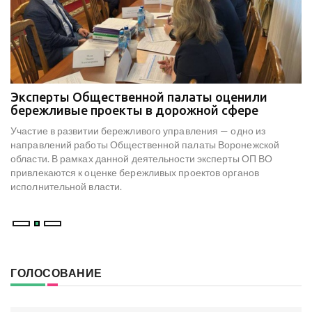
Эксперты Общественной палаты оценили
В
е
бережливые проекты в дорожной сфере
м
к
Участие в развитии бережливого управления — одно из
Н
х
направлений работы Общественной палаты Воронежской
со
области. В рамках данной деятельности эксперты ОП ВО
мо
привлекаются к оценке бережливых проектов органов
ре
исполнительной власти.
В
ГОЛОСОВАНИЕ