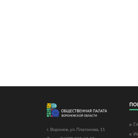
ПО
Г
г. Воронеж, ул. Платонова, 11
И