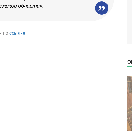
ежской области».
я по
ссылке
.
О