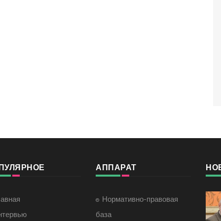
ПУЛЯРНОЕ
АППАРАТ
НО
лавная
Нормативно-правовая
нтервью
база