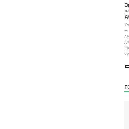
Представители фонда «Женщины
Э
за жизнь» проверили женскую
о
консультацию в Воронеже
д
Фонд возглавляет заместитель председателя
Уч
комиссии по демографии, защите семьи,
— 
детей и традиционных семейных ценностей
па
Общественной палаты РФ Наталья
да
Москвитина.
пр
ор
Г