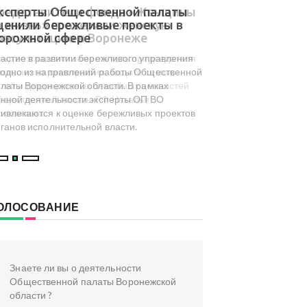
ксперты Общественной палаты
В Общественной 
ценили бережливые проекты в
результаты мони
орожной сфере
туристического 
досуга региона
астие в развитии бережливого управления
На площадке Обществ
одно из направлений работы Общественной
Воронежской области с
латы Воронежской области. В рамках
посвященный результа
нной деятельности эксперты ОП ВО
туристического и культ
ивлекаются к оценке бережливых проектов
инициированного коми
ганов исполнительной власти.
туризма ОП ВО.
ОЛОСОВАНИЕ
Знаете ли вы о деятельности
Общественной палаты Воронежской
области ?