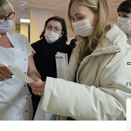
за жизнь» проверили женскую
о
консультацию в Воронеже
д
Фонд возглавляет заместитель председателя
Уч
комиссии по демографии, защите семьи,
— 
детей и традиционных семейных ценностей
па
Общественной палаты РФ Наталья
да
Москвитина.
пр
ор
Г