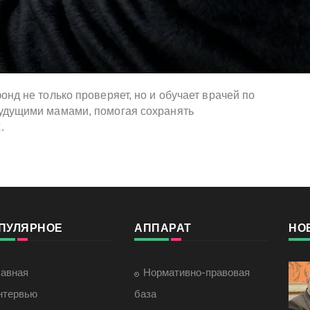
онд не только проверяет, но и обучает врачей по
будущими мамами, помогая сохранять
.
ПУЛЯРНОЕ
АППАРАТ
НО
лавная
Нормативно-правовая
нтервью
база