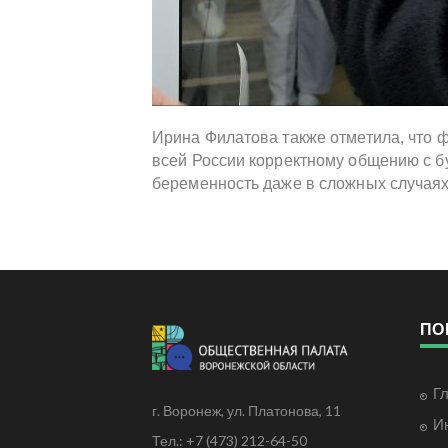
Ирина Филатова также отметила, что ф
всей России корректному общению с 
беременность даже в сложных случаях
ПО
Г
г. Воронеж, ул. Платонова, 11
И
Тел.: +7 (473) 212-64-50