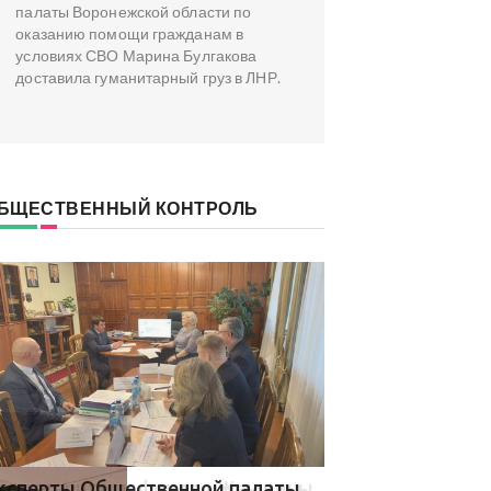
палаты Воронежской области по
оказанию помощи гражданам в
условиях СВО Марина Булгакова
доставила гуманитарный груз в ЛНР.
БЩЕСТВЕННЫЙ КОНТРОЛЬ
ксперты Общественной палаты
В Общественной 