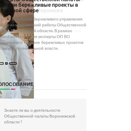
ценили бережливые проекты в
результаты мони
орожной сфере
туристического 
досуга региона
астие в развитии бережливого управления
На площадке Обществ
одно из направлений работы Общественной
Воронежской области с
латы Воронежской области. В рамках
посвященный результа
нной деятельности эксперты ОП ВО
туристического и культ
ивлекаются к оценке бережливых проектов
инициированного коми
ганов исполнительной власти.
туризма ОП ВО.
ОЛОСОВАНИЕ
Знаете ли вы о деятельности
Общественной палаты Воронежской
области ?