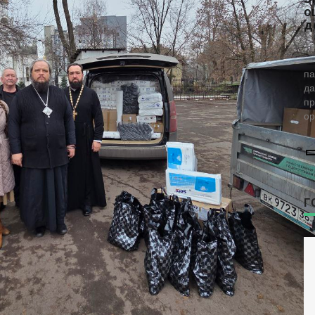
за жизнь» проверили женскую
о
консультацию в Воронеже
д
Фонд возглавляет заместитель председателя
Уч
комиссии по демографии, защите семьи,
— 
детей и традиционных семейных ценностей
па
Общественной палаты РФ Наталья
да
Москвитина.
пр
ор
Г