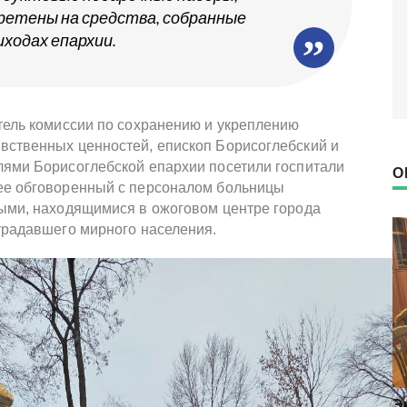
ретены на средства, собранные
иходах епархии.
атель комиссии по сохранению и укреплению
вственных ценностей, епископ Борисоглебский и
лями Борисоглебской епархии посетили госпитали
О
нее обговоренный с персоналом больницы
ными, находящимися в ожоговом центре города
страдавшего мирного населения.
Представители фонда «Женщины
Э