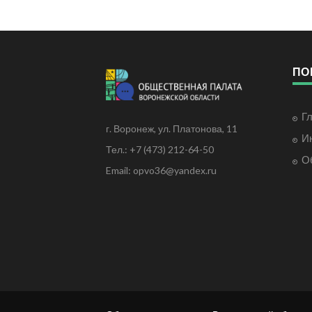
ПО
Г
г. Воронеж, ул. Платонова, 11
И
Тел.: +7 (473) 212-64-50
О
Email: opvo36@yandex.ru