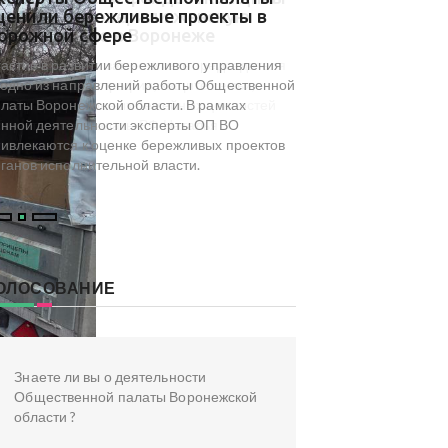
ценили бережливые проекты в
результаты мони
орожной сфере
туристического 
досуга региона
астие в развитии бережливого управления
На площадке Обществ
одно из направлений работы Общественной
Воронежской области с
латы Воронежской области. В рамках
посвященный результа
нной деятельности эксперты ОП ВО
туристического и культ
ивлекаются к оценке бережливых проектов
инициированного коми
ганов исполнительной власти.
туризма ОП ВО.
ОЛОСОВАНИЕ
Знаете ли вы о деятельности
Общественной палаты Воронежской
области ?