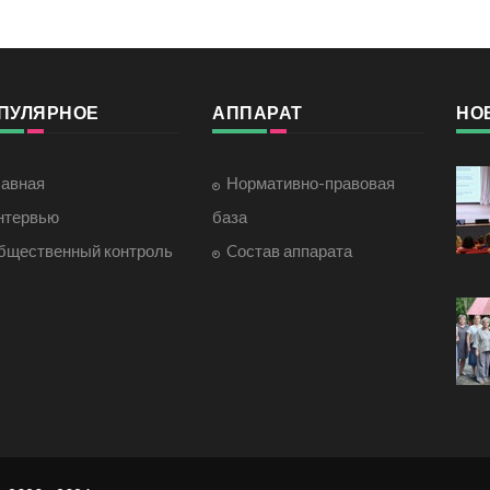
ПУЛЯРНОЕ
АППАРАТ
НО
лавная
Нормативно-правовая
нтервью
база
бщественный контроль
Cостав аппарата