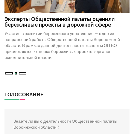
Эксперты Общественной палаты оценили
В
е
бережливые проекты в дорожной сфере
м
к
Участие в развитии бережливого управления — одно из
Н
х
направлений работы Общественной палаты Воронежской
со
области. В рамках данной деятельности эксперты ОП ВО
мо
привлекаются к оценке бережливых проектов органов
ре
исполнительной власти.
В
ГОЛОСОВАНИЕ
Знаете ли вы о деятельности Общественной палаты
Воронежской области ?