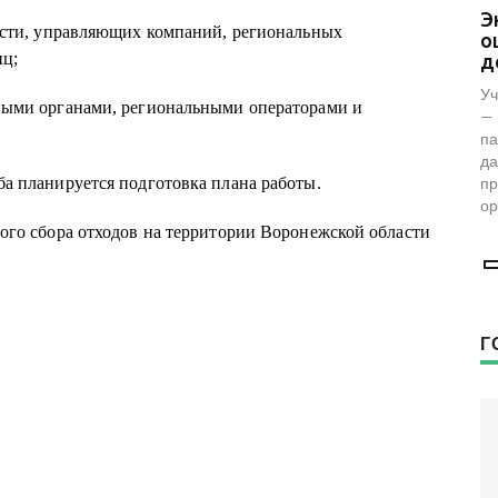
Представители фонда «Женщины
Э
асти, управляющих компаний, региональных
за жизнь» проверили женскую
о
иц;
консультацию в Воронеже
д
Фонд возглавляет заместитель председателя
Уч
ными органами, региональными операторами и
комиссии по демографии, защите семьи,
— 
детей и традиционных семейных ценностей
па
Общественной палаты РФ Наталья
да
Москвитина.
пр
а планируется подготовка плана работы.
ор
ого сбора отходов на территории Воронежской области
Г