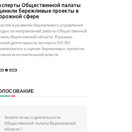
ксперты Общественной палаты
В Общественной 
ценили бережливые проекты в
результаты мони
орожной сфере
туристического 
досуга региона
астие в развитии бережливого управления
На площадке Обществ
одно из направлений работы Общественной
Воронежской области с
латы Воронежской области. В рамках
посвященный результа
нной деятельности эксперты ОП ВО
туристического и культ
ивлекаются к оценке бережливых проектов
инициированного коми
ганов исполнительной власти.
туризма ОП ВО.
ОЛОСОВАНИЕ
Знаете ли вы о деятельности
Общественной палаты Воронежской
области ?