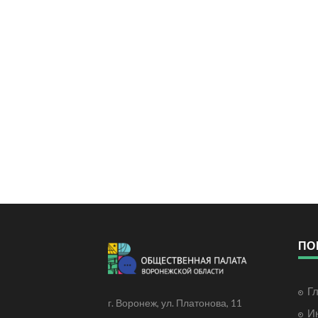
ПО
Г
г. Воронеж, ул. Платонова, 11
И