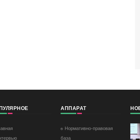
ПУЛЯРНОЕ
АППАРАТ
НО
лавная
Нормативно-правовая
нтервью
база