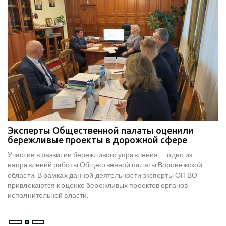
Эксперты Общественной палаты оценили
В
е
бережливые проекты в дорожной сфере
м
к
Участие в развитии бережливого управления — одно из
Н
х
направлений работы Общественной палаты Воронежской
со
области. В рамках данной деятельности эксперты ОП ВО
мо
привлекаются к оценке бережливых проектов органов
ре
исполнительной власти.
В