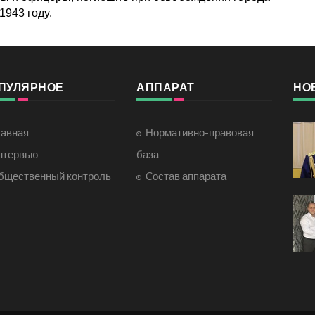
1943 году.
ПУЛЯРНОЕ
АППАРАТ
НО
лавная
Нормативно-правовая
нтервью
база
бщественный контроль
Cостав аппарата