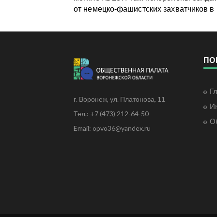
от немецко‑фашистских захватчиков в 
ПО
Г
г. Воронеж, ул. Платонова, 11
И
Тел.: +7 (473) 212-64-50
О
Email: opvo36@yandex.ru