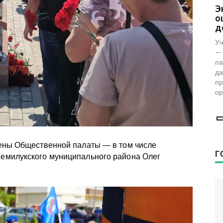
Представители фонда «Женщины
Э
за жизнь» проверили женскую
о
консультацию в Воронеже
д
Фонд возглавляет заместитель председателя
Уч
комиссии по демографии, защите семьи,
— 
детей и традиционных семейных ценностей
па
Общественной палаты РФ Наталья
да
Москвитина.
пр
ор
лены Общественной палаты — в том числе
Г
емилукского муниципального района Олег