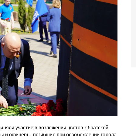
няли участие в возложении цветов к братской
ты и офицеры, погибшие при освобождении города