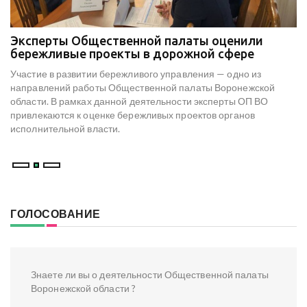
Эксперты Общественной палаты оценили
В
е
бережливые проекты в дорожной сфере
м
к
Участие в развитии бережливого управления — одно из
Н
х
направлений работы Общественной палаты Воронежской
со
области. В рамках данной деятельности эксперты ОП ВО
мо
привлекаются к оценке бережливых проектов органов
ре
исполнительной власти.
В
ГОЛОСОВАНИЕ
Знаете ли вы о деятельности Общественной палаты
Воронежской области ?