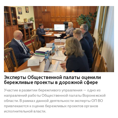
Эксперты Общественной палаты оценили
В
е
бережливые проекты в дорожной сфере
м
к
Участие в развитии бережливого управления — одно из
Н
х
направлений работы Общественной палаты Воронежской
со
области. В рамках данной деятельности эксперты ОП ВО
мо
привлекаются к оценке бережливых проектов органов
ре
исполнительной власти.
В