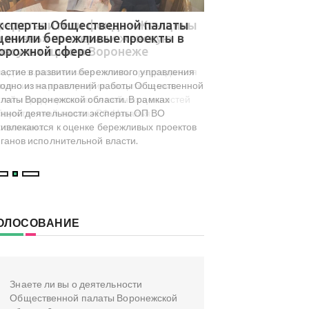
ксперты Общественной палаты
В Общественной 
ценили бережливые проекты в
результаты мони
орожной сфере
туристического 
досуга региона
астие в развитии бережливого управления
На площадке Обществ
одно из направлений работы Общественной
Воронежской области с
латы Воронежской области. В рамках
посвященный результа
нной деятельности эксперты ОП ВО
туристического и культ
ивлекаются к оценке бережливых проектов
инициированного коми
ганов исполнительной власти.
туризма ОП ВО.
ОЛОСОВАНИЕ
Знаете ли вы о деятельности
Общественной палаты Воронежской