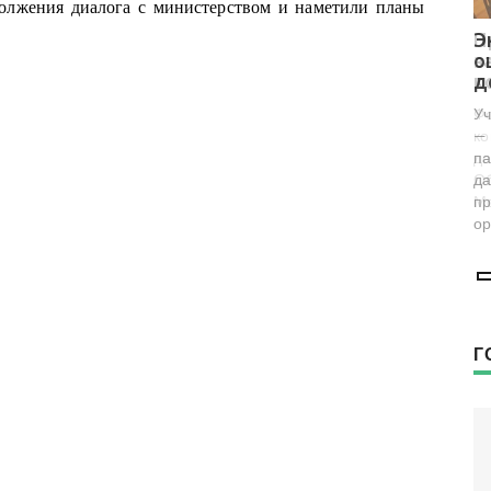
должения диалога с министерством и наметили планы
Представители фонда «Женщины
Э
за жизнь» проверили женскую
о
консультацию в Воронеже
д
Фонд возглавляет заместитель председателя
Уч
комиссии по демографии, защите семьи,
— 
детей и традиционных семейных ценностей
па
Общественной палаты РФ Наталья
да
Москвитина.
пр
ор
Г