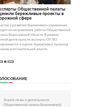
ксперты Общественной палаты
В Общественной 
ценили бережливые проекты в
результаты мони
орожной сфере
туристического 
досуга региона
астие в развитии бережливого управления
На площадке Обществ
одно из направлений работы Общественной
Воронежской области с
латы Воронежской области. В рамках
посвященный результа
нной деятельности эксперты ОП ВО
туристического и культ
ивлекаются к оценке бережливых проектов
инициированного коми
ганов исполнительной власти.
туризма ОП ВО.
ОЛОСОВАНИЕ
Знаете ли вы о деятельности
Общественной палаты Воронежской