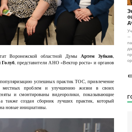
Представители фонда «Женщины
Э
за жизнь» проверили женскую
о
консультацию в Воронеже
д
Фонд возглавляет заместитель председателя
Уч
комиссии по демографии, защите семьи,
— 
детей и традиционных семейных ценностей
па
Общественной палаты РФ Наталья
да
Москвитина.
пр
Артем Зубков
утат Воронежской областной Думы
,
ор
 Голуб
, представители АНО «Вектор роста» и органов
 популяризацию успешных практик ТОС, привлечение
ю местных проблем и улучшению жизни в своих
сняты и смонтированы видеоролики, показывающие
Г
а также создан сборник лучших практик, который
 на новые инициативы.