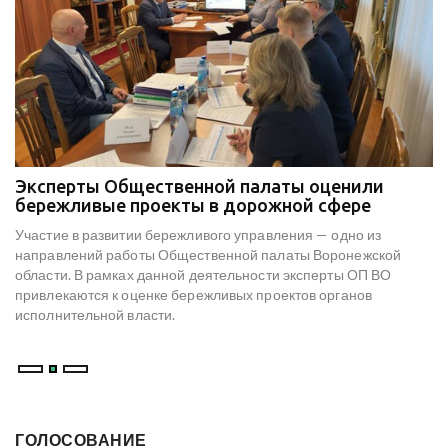
Эксперты Общественной палаты оценили
В
е
бережливые проекты в дорожной сфере
м
к
Участие в развитии бережливого управления — одно из
Н
х
направлений работы Общественной палаты Воронежской
со
области. В рамках данной деятельности эксперты ОП ВО
мо
привлекаются к оценке бережливых проектов органов
ре
исполнительной власти.
В
ГОЛОСОВАНИЕ