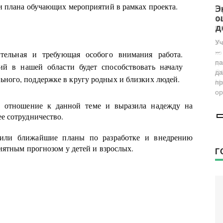
 плана обучающих мероприятий в рамках проекта.
Представители фонда «Женщины
Э
за жизнь» проверили женскую
о
консультацию в Воронеже
д
Фонд возглавляет заместитель председателя
Уч
комиссии по демографии, защите семьи,
— 
тельная и требующая особого внимания работа.
детей и традиционных семейных ценностей
па
ий в нашей области будет способствовать началу
Общественной палаты РФ Наталья
да
ьного, поддержке в кругу родных и близких людей.
Москвитина.
пр
ор
ое отношение к данной теме и выразила надежду на
е сотрудничество.
тили ближайшие планы по разработке и внедрению
иятным прогнозом у детей и взрослых.
Г