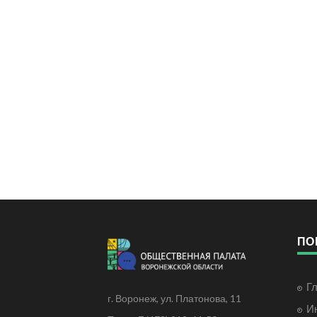
ПО
Г
г. Воронеж, ул. Платонова, 11
И