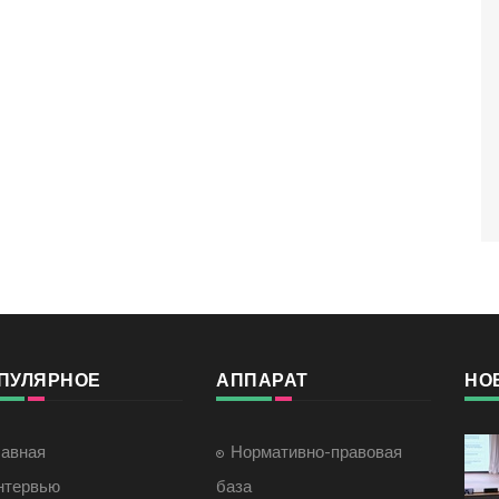
ПУЛЯРНОЕ
АППАРАТ
НО
лавная
Нормативно-правовая
нтервью
база