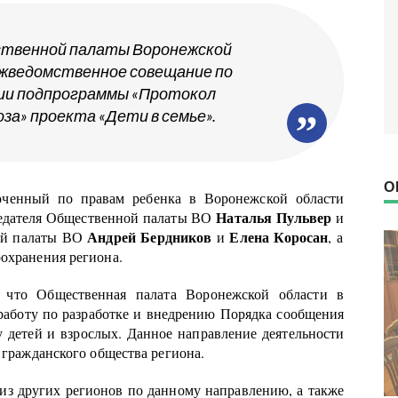
ственной палаты Воронежской
жведомственное совещание по
ции подпрограммы «Протокол
за» проекта «Дети в семье».
О
оченный по правам ребенка в Воронежской области
Наталья Пульвер
седателя Общественной палаты ВО
и
Андрей Бердников
Елена Коросан
ой палаты ВО
и
, а
оохранения региона.
 что Общественная палата Воронежской области в
 работу по разработке и внедрению Порядка сообщения
 детей и взрослых. Данное направление деятельности
о гражданского общества региона.
из других регионов по данному направлению, а также