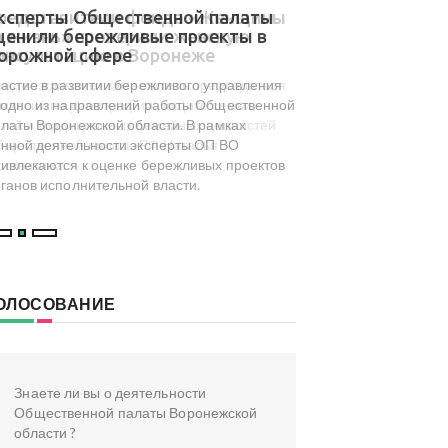
ксперты Общественной палаты
В Общественной 
ценили бережливые проекты в
результаты мони
орожной сфере
туристического 
досуга региона
астие в развитии бережливого управления
На площадке Обществ
одно из направлений работы Общественной
Воронежской области с
латы Воронежской области. В рамках
посвященный результа
нной деятельности эксперты ОП ВО
туристического и культ
ивлекаются к оценке бережливых проектов
инициированного коми
ганов исполнительной власти.
туризма ОП ВО.
ОЛОСОВАНИЕ
Знаете ли вы о деятельности
Общественной палаты Воронежской
области ?