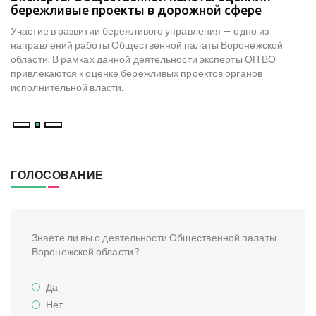
е
бережливые проекты в дорожной сфере
м
к
Участие в развитии бережливого управления — одно из
Н
х
направлений работы Общественной палаты Воронежской
со
области. В рамках данной деятельности эксперты ОП ВО
мо
привлекаются к оценке бережливых проектов органов
ре
исполнительной власти.
В
ГОЛОСОВАНИЕ
Знаете ли вы о деятельности Общественной палаты
Воронежской области ?
Да
Нет