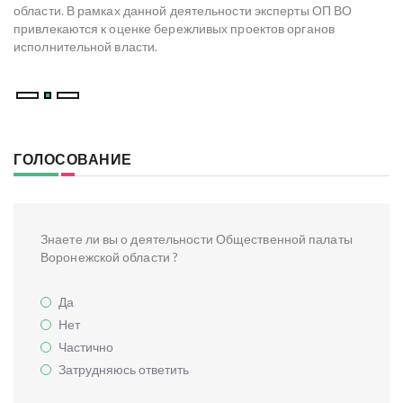
со
области. В рамках данной деятельности эксперты ОП ВО
мо
привлекаются к оценке бережливых проектов органов
ре
исполнительной власти.
В
ГОЛОСОВАНИЕ
Знаете ли вы о деятельности Общественной палаты
Воронежской области ?
Да
Нет
Частично
Затрудняюсь ответить