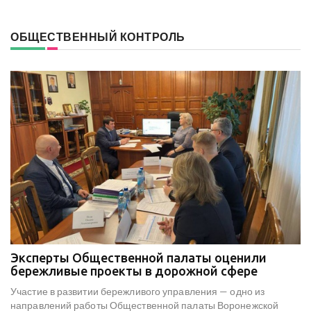
ОБЩЕСТВЕННЫЙ КОНТРОЛЬ
Эксперты Общественной палаты оценили
В
е
бережливые проекты в дорожной сфере
м
к
Участие в развитии бережливого управления — одно из
Н
х
направлений работы Общественной палаты Воронежской