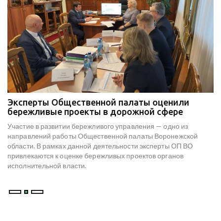
Эксперты Общественной палаты оценили
В
е
бережливые проекты в дорожной сфере
м
к
Участие в развитии бережливого управления — одно из
Н
х
направлений работы Общественной палаты Воронежской
со
области. В рамках данной деятельности эксперты ОП ВО
мо
привлекаются к оценке бережливых проектов органов
ре
исполнительной власти.
В