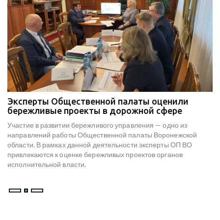
Эксперты Общественной палаты оценили
В
е
бережливые проекты в дорожной сфере
м
к
Участие в развитии бережливого управления — одно из
Н
х
направлений работы Общественной палаты Воронежской
со
области. В рамках данной деятельности эксперты ОП ВО
мо
привлекаются к оценке бережливых проектов органов
ре
исполнительной власти.
В