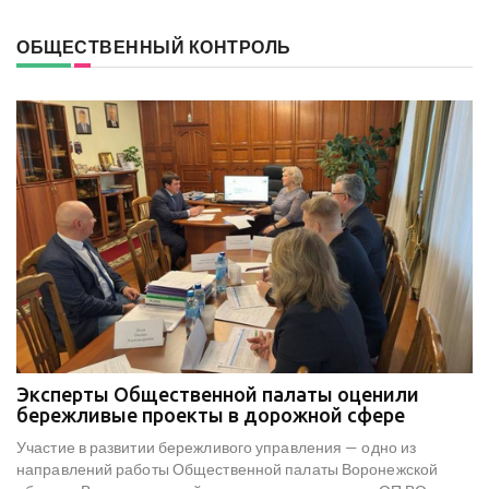
ОБЩЕСТВЕННЫЙ КОНТРОЛЬ
Эксперты Общественной палаты оценили
В
е
бережливые проекты в дорожной сфере
м
к
Участие в развитии бережливого управления — одно из
Н
х
направлений работы Общественной палаты Воронежской