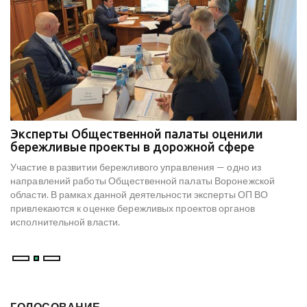
Эксперты Общественной палаты оценили
В
е
бережливые проекты в дорожной сфере
м
к
Участие в развитии бережливого управления — одно из
Н
х
направлений работы Общественной палаты Воронежской
со
области. В рамках данной деятельности эксперты ОП ВО
мо
привлекаются к оценке бережливых проектов органов
ре
исполнительной власти.
В
ГОЛОСОВАНИЕ