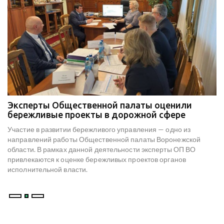
Эксперты Общественной палаты оценили
В
е
бережливые проекты в дорожной сфере
м
к
Участие в развитии бережливого управления — одно из
Н
х
направлений работы Общественной палаты Воронежской
со
области. В рамках данной деятельности эксперты ОП ВО
мо
привлекаются к оценке бережливых проектов органов
ре
исполнительной власти.
В