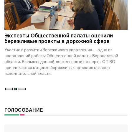
Эксперты Общественной палаты оценили
В
е
бережливые проекты в дорожной сфере
м
к
Участие в развитии бережливого управления — одно из
Н
х
направлений работы Общественной палаты Воронежской
со
области. В рамках данной деятельности эксперты ОП ВО
мо
привлекаются к оценке бережливых проектов органов
ре
исполнительной власти.
В
ГОЛОСОВАНИЕ