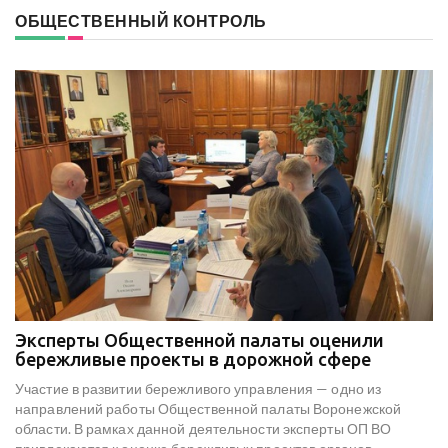
ОБЩЕСТВЕННЫЙ КОНТРОЛЬ
Эксперты Общественной палаты оценили
В
е
бережливые проекты в дорожной сфере
м
к
Участие в развитии бережливого управления — одно из
Н
х
направлений работы Общественной палаты Воронежской
со
области. В рамках данной деятельности эксперты ОП ВО
мо