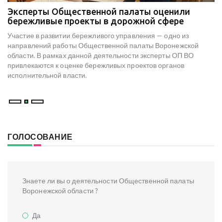
Эксперты Общественной палаты оценили
В
е
бережливые проекты в дорожной сфере
м
к
Участие в развитии бережливого управления — одно из
Н
х
направлений работы Общественной палаты Воронежской
со
области. В рамках данной деятельности эксперты ОП ВО
мо
привлекаются к оценке бережливых проектов органов
ре
исполнительной власти.
В
ГОЛОСОВАНИЕ
Знаете ли вы о деятельности Общественной палаты
Воронежской области ?
Да