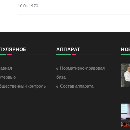
10.04.1970
ПУЛЯРНОЕ
АППАРАТ
НО
лавная
Нормативно-правовая
нтервью
база
бщественный контроль
Cостав аппарата