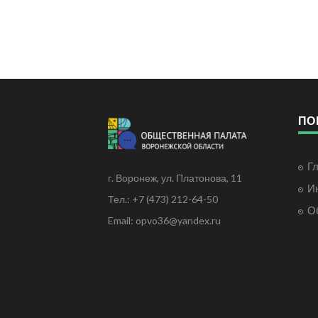
ПО
Г
г. Воронеж, ул. Платонова, 11
И
Тел.: +7 (473) 212-64-50
О
Email: opvo36@yandex.ru